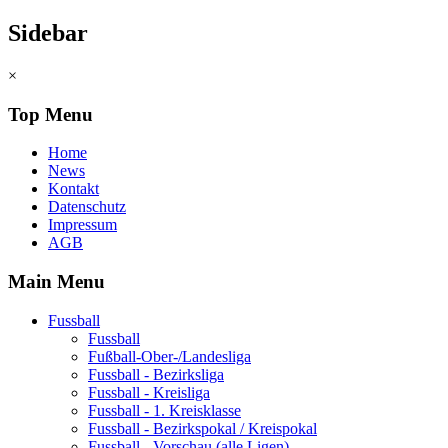
Sidebar
×
Top Menu
Home
News
Kontakt
Datenschutz
Impressum
AGB
Main Menu
Fussball
Fussball
Fußball-Ober-/Landesliga
Fussball - Bezirksliga
Fussball - Kreisliga
Fussball - 1. Kreisklasse
Fussball - Bezirkspokal / Kreispokal
Fussball - Vorschau (alle Ligen)