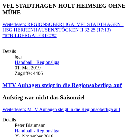
VFL STADTHAGEN HOLT HEIMSIEG OHNE
MÜHE
Weiterlesen: REGIONSOBERLIGA: VFL STADTHAGEN -
HSG HERRENHAUSEN/STÖCKEN II 32:25 (17:13)
###BILDERGALERIE###
Details
hga
Handball - Regionsliga
01. Mai 2019
Zugriffe: 4406
MTV Auhagen steigt in die Regionsoberliga auf
Aufstieg war nicht das Saisonziel
Weiterlesen: MTV Auhagen steigt in die Regionsoberliga auf
Details
Peter Blaumann
Handball - Regionsliga
25. November 2018