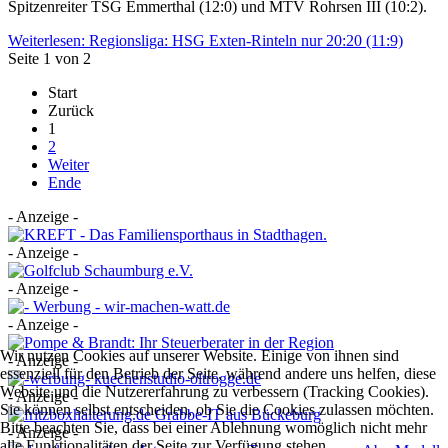
Spitzenreiter TSG Emmerthal (12:0) und MTV Rohrsen III (10:2).
Weiterlesen: Regionsliga: HSG Exten-Rinteln nur 20:20 (11:9)
Seite 1 von 2
Start
Zurück
1
2
Weiter
Ende
- Anzeige -
- Anzeige -
- Anzeige -
- Anzeige -
Wir nutzen Cookies auf unserer Website. Einige von ihnen sind
- Anzeige -
essenziell für den Betrieb der Seite, während andere uns helfen, diese
Website und die Nutzererfahrung zu verbessern (Tracking Cookies).
- Anzeige -
Sie können selbst entscheiden, ob Sie die Cookies zulassen möchten.
Bitte beachten Sie, dass bei einer Ablehnung womöglich nicht mehr
- Anzeige -
alle Funktionalitäten der Seite zur Verfügung stehen.