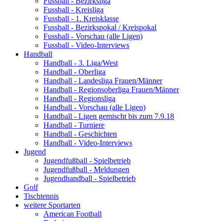
Fussball - Bezirksliga
Fussball - Kreisliga
Fussball - 1. Kreisklasse
Fussball - Bezirkspokal / Kreispokal
Fussball - Vorschau (alle Ligen)
Fussball - Video-Interviews
Handball
Handball - 3. Liga/West
Handball - Oberliga
Handball - Landesliga Frauen/Männer
Handball - Regionsoberliga Frauen/Männer
Handball - Regionsliga
Handball - Vorschau (alle Ligen)
Handball - Ligen gemischt bis zum 7.9.18
Handball - Turniere
Handball - Geschichten
Handball - Video-Interviews
Jugend
Jugendfußball - Spielbetrieb
Jugendfußball - Meldungen
Jugendhandball - Spielbetrieb
Golf
Tischtennis
weitere Sportarten
American Football