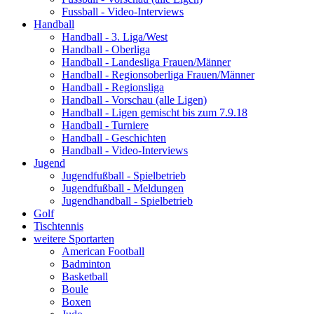
Fussball - Video-Interviews
Handball
Handball - 3. Liga/West
Handball - Oberliga
Handball - Landesliga Frauen/Männer
Handball - Regionsoberliga Frauen/Männer
Handball - Regionsliga
Handball - Vorschau (alle Ligen)
Handball - Ligen gemischt bis zum 7.9.18
Handball - Turniere
Handball - Geschichten
Handball - Video-Interviews
Jugend
Jugendfußball - Spielbetrieb
Jugendfußball - Meldungen
Jugendhandball - Spielbetrieb
Golf
Tischtennis
weitere Sportarten
American Football
Badminton
Basketball
Boule
Boxen