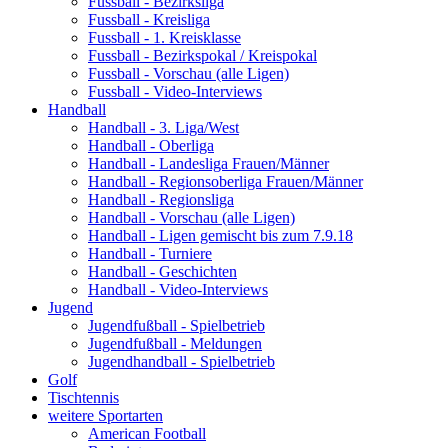
Fussball - Bezirksliga
Fussball - Kreisliga
Fussball - 1. Kreisklasse
Fussball - Bezirkspokal / Kreispokal
Fussball - Vorschau (alle Ligen)
Fussball - Video-Interviews
Handball
Handball - 3. Liga/West
Handball - Oberliga
Handball - Landesliga Frauen/Männer
Handball - Regionsoberliga Frauen/Männer
Handball - Regionsliga
Handball - Vorschau (alle Ligen)
Handball - Ligen gemischt bis zum 7.9.18
Handball - Turniere
Handball - Geschichten
Handball - Video-Interviews
Jugend
Jugendfußball - Spielbetrieb
Jugendfußball - Meldungen
Jugendhandball - Spielbetrieb
Golf
Tischtennis
weitere Sportarten
American Football