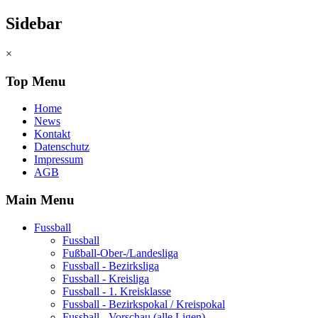
Sidebar
×
Top Menu
Home
News
Kontakt
Datenschutz
Impressum
AGB
Main Menu
Fussball
Fussball
Fußball-Ober-/Landesliga
Fussball - Bezirksliga
Fussball - Kreisliga
Fussball - 1. Kreisklasse
Fussball - Bezirkspokal / Kreispokal
Fussball - Vorschau (alle Ligen)