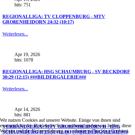
hits: 751
REGIONALLIGA: TV CLOPPENBURG - MTV
GROßENHEIDORN 24:32 (10:17)
Weiterlesen...
Apr 19, 2026
hits: 1078
REGIONALLIGA: HSG SCHAUMBURG - SV BECKDORF
30:29 (12:15) ###BILDERGALERIE###
Weiterlesen...
Apr 14, 2026
hits: 881
Wir nutzen Cookies auf unserer Website. Einige von ihnen sind
essenziell für den Betrieb der Seite, während andere uns helfen, diese
VERBANDSLIGA: MTV GROßENHEIDORN II - HSG
Website und die Nutzererfahrung zu verbessern (Tracking Cookies).
SCHAUMBURG II 25:30 (12:16) ###BILDERGALERIE###