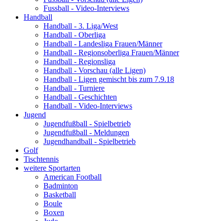
Fussball - Video-Interviews
Handball
Handball - 3. Liga/West
Handball - Oberliga
Handball - Landesliga Frauen/Männer
Handball - Regionsoberliga Frauen/Männer
Handball - Regionsliga
Handball - Vorschau (alle Ligen)
Handball - Ligen gemischt bis zum 7.9.18
Handball - Turniere
Handball - Geschichten
Handball - Video-Interviews
Jugend
Jugendfußball - Spielbetrieb
Jugendfußball - Meldungen
Jugendhandball - Spielbetrieb
Golf
Tischtennis
weitere Sportarten
American Football
Badminton
Basketball
Boule
Boxen