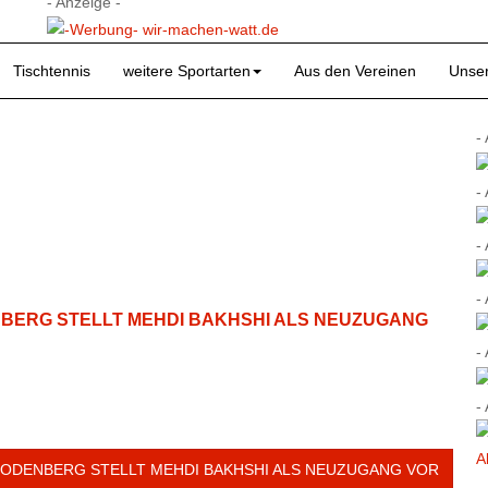
- Anzeige -
Tischtennis
weitere Sportarten
Aus den Vereinen
Unser
-
-
-
-
NBERG STELLT MEHDI BAKHSHI ALS NEUZUGANG
-
-
G RODENBERG STELLT MEHDI BAKHSHI ALS NEUZUGANG VOR