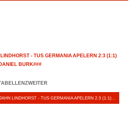
INDHORST - TUS GERMANIA APELERN 2:3 (1:1)
DANIEL BURK###
 TABELLENZWEITER
JAHN LINDHORST - TUS GERMANIA APELERN 2:3 (1:1)...