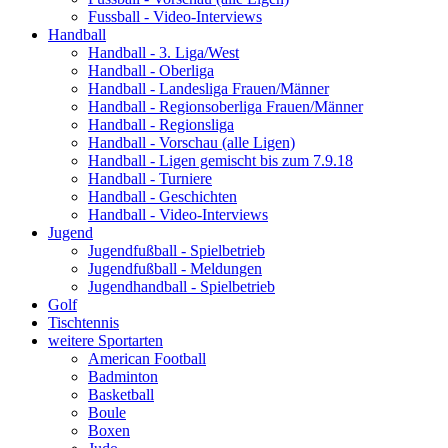
Fussball - Video-Interviews
Handball
Handball - 3. Liga/West
Handball - Oberliga
Handball - Landesliga Frauen/Männer
Handball - Regionsoberliga Frauen/Männer
Handball - Regionsliga
Handball - Vorschau (alle Ligen)
Handball - Ligen gemischt bis zum 7.9.18
Handball - Turniere
Handball - Geschichten
Handball - Video-Interviews
Jugend
Jugendfußball - Spielbetrieb
Jugendfußball - Meldungen
Jugendhandball - Spielbetrieb
Golf
Tischtennis
weitere Sportarten
American Football
Badminton
Basketball
Boule
Boxen