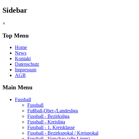
Sidebar
×
Top Menu
Home
News
Kontakt
Datenschutz
Impressum
AGB
Main Menu
Fussball
Fussball
Fußball-Ober-/Landesliga
Fussball - Bezirksliga
Fussball - Kreisliga
Fussball - 1. Kreisklasse
Fussball - Bezirkspokal / Kreispokal
Fussball - Vorschau (alle Ligen)