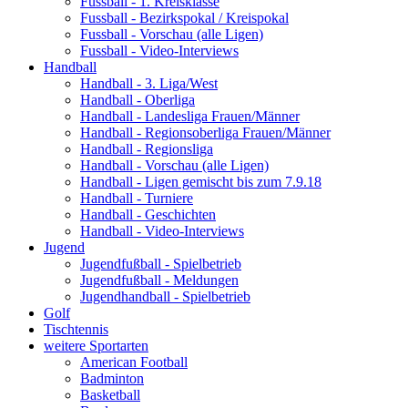
Fussball - 1. Kreisklasse
Fussball - Bezirkspokal / Kreispokal
Fussball - Vorschau (alle Ligen)
Fussball - Video-Interviews
Handball
Handball - 3. Liga/West
Handball - Oberliga
Handball - Landesliga Frauen/Männer
Handball - Regionsoberliga Frauen/Männer
Handball - Regionsliga
Handball - Vorschau (alle Ligen)
Handball - Ligen gemischt bis zum 7.9.18
Handball - Turniere
Handball - Geschichten
Handball - Video-Interviews
Jugend
Jugendfußball - Spielbetrieb
Jugendfußball - Meldungen
Jugendhandball - Spielbetrieb
Golf
Tischtennis
weitere Sportarten
American Football
Badminton
Basketball