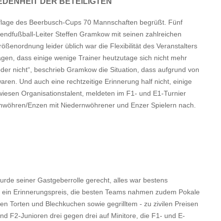
EDENHEIT DER BETEILIGTEN
flage des Beerbusch-Cups 70 Mannschaften begrüßt. Fünf
ugendfußball-Leiter Steffen Gramkow mit seinen zahlreichen
rößenordnung leider üblich war die Flexibilität des Veranstalters
gen, dass einige wenige Trainer heutzutage sich nicht mehr
der nicht“, beschrieb Gramkow die Situation, dass aufgrund von
en. Und auch eine rechtzeitige Erinnerung half nicht, einige
esen Organisationstalent, meldeten im F1- und E1-Turnier
rnwöhren/Enzen mit Niedernwöhrener und Enzer Spielern nach.
de seiner Gastgeberrolle gerecht, alles war bestens
tete ein Erinnerungspreis, die besten Teams nahmen zudem Pokale
en Torten und Blechkuchen sowie gegrilltem - zu zivilen Preisen
nd F2-Junioren drei gegen drei auf Minitore, die F1- und E-