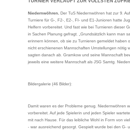
TURNIER VERLÄUFT ZUR VOLLSTEN ZUFRI
Niedernwöhren.
Der TuS Niedernwöhren hat zur 9. Au
Turniere für G-, F2-, E2-, FI- und E1-Junioren hatte J
Helfern vorbereitet. Und fast wie bei Turnieren dieser G
in Sachen Planung gefragt. „Grundsätzlich kann man sa
erinnern können, ob sie zu Turnieren gemeldet haben o
nicht erschienenen Mannschaften Umstellungen nötig war
sagten danach ab. Gramkow und seine Mannschaft bewi
jeweils eine weitere Mannschaft als JSG Samtg. Niede
Bildergalerie (46 Bilder):
Damit waren es der Probleme genug. Niedernwöhren wur
vorbereitet. Auf jede Spielerin und jeden Spieler war
mit nach Hause. Für das leibliche Wohl in Form von viel
- war ausreichend gesorgt. Gespielt wurde bei den G- u