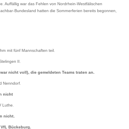
e. Auffällig war das Fehlen von Nordrhein-Westfälischen
achbar-Bundesland hatten die Sommerferien bereits begonnen,
hm mit fünf Mannschaften teil.
telingen II.
war nicht voll), die gemeldeten Teams traten an.
ad Nenndorf.
n nicht
V Luthe.
n nicht.
. VfL Bückeburg.