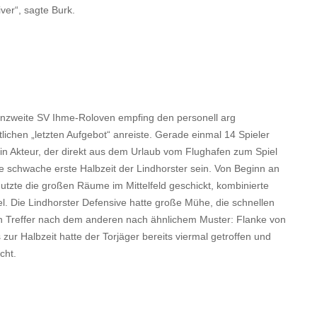
iver“, sagte Burk.
llenzweite SV Ihme-Roloven empfing den personell arg
lichen „letzten Aufgebot“ anreiste. Gerade einmal 14 Spieler
ein Akteur, der direkt aus dem Urlaub vom Flughafen zum Spiel
e schwache erste Halbzeit der Lindhorster sein. Von Beginn an
tzte die großen Räume im Mittelfeld geschickt, kombinierte
el. Die Lindhorster Defensive hatte große Mühe, die schnellen
in Treffer nach dem anderen nach ähnlichem Muster: Flanke von
zur Halbzeit hatte der Torjäger bereits viermal getroffen und
cht.