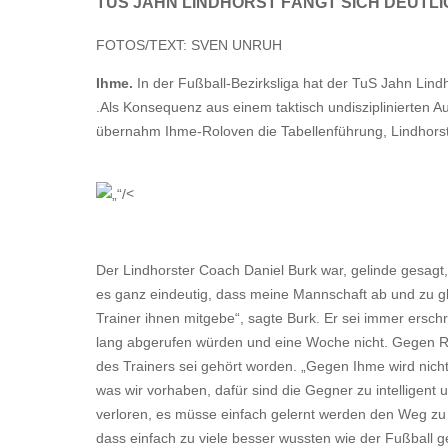
TUS JAHN LINDHORST FÄNGT SICH DEUTLI
FOTOS/TEXT: SVEN UNRUH
Ihme.
In der Fußball-Bezirksliga hat der TuS Jahn Lin
.Als Konsequenz aus einem taktisch undisziplinierten Auf
übernahm Ihme-Roloven die Tabellenführung, Lindhorst v
<
Der Lindhorster Coach Daniel Burk war, gelinde gesagt
es ganz eindeutig, dass meine Mannschaft ab und zu gl
Trainer ihnen mitgebe“, sagte Burk. Er sei immer ers
lang abgerufen würden und eine Woche nicht. Gegen Re
des Trainers sei gehört worden. „Gegen Ihme wird nicht
was wir vorhaben, dafür sind die Gegner zu intelligent 
verloren, es müsse einfach gelernt werden den Weg zu
dass einfach zu viele besser wussten wie der Fußball g