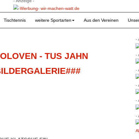
- Anzeige -
Tischtennis
weitere Sportarten
Aus den Vereinen
Unser
-
ROLOVEN - TUS JAHN
-
#BILDERGALERIE###
-
-
-
-