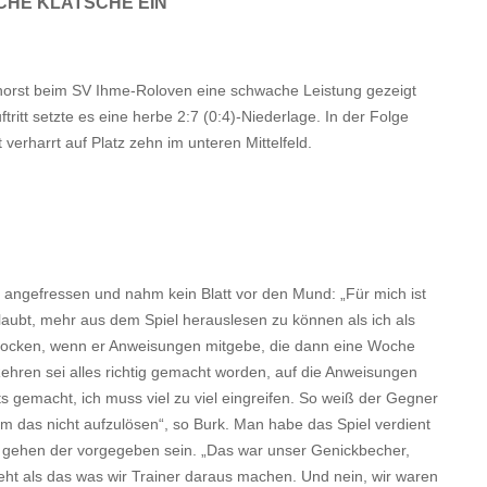
CHE KLATSCHE EIN
dhorst beim SV Ihme-Roloven eine schwache Leistung gezeigt
tritt setzte es eine herbe 2:7 (0:4)-Niederlage. In der Folge
erharrt auf Platz zehn im unteren Mittelfeld.
, angefressen und nahm kein Blatt vor den Mund: „Für mich ist
aubt, mehr aus dem Spiel herauslesen zu können als ich als
chrocken, wenn er Anweisungen mitgebe, die dann eine Woche
hren sei alles richtig gemacht worden, auf die Anweisungen
s gemacht, ich muss viel zu viel eingreifen. So weiß der Gegner
um das nicht aufzulösen“, so Burk. Man habe das Spiel verdient
 gehen der vorgegeben sein. „Das war unser Genickbecher,
eht als das was wir Trainer daraus machen. Und nein, wir waren