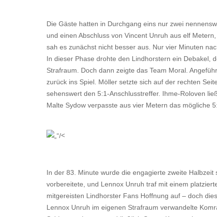
Die Gäste hatten in Durchgang eins nur zwei nennensw
und einen Abschluss von Vincent Unruh aus elf Metern,
sah es zunächst nicht besser aus. Nur vier Minuten nach
In dieser Phase drohte den Lindhorstern ein Debakel,
Strafraum. Doch dann zeigte das Team Moral. Angeführ
zurück ins Spiel. Möller setzte sich auf der rechten Seit
sehenswert den 5:1-Anschlusstreffer. Ihme-Roloven ließ
Malte Sydow verpasste aus vier Metern das mögliche 5
<
In der 83. Minute wurde die engagierte zweite Halbzeit 
vorbereitete, und Lennox Unruh traf mit einem platzie
mitgereisten Lindhorster Fans Hoffnung auf – doch die
Lennox Unruh im eigenen Strafraum verwandelte Komra A